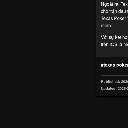
Ngoài ra, Te
cho trận đấu 
Texas Poker 
mình.
Với sự kết hợ
trên iOS là m
#texas poker
Published: 202
Updated: 2026-