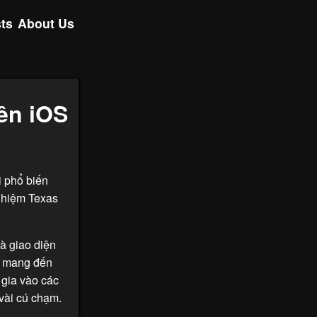
ts
About Us
ên iOS
i phổ biến
nghiệm Texas
à giao diện
S mang đến
 gia vào các
 vài cú chạm.