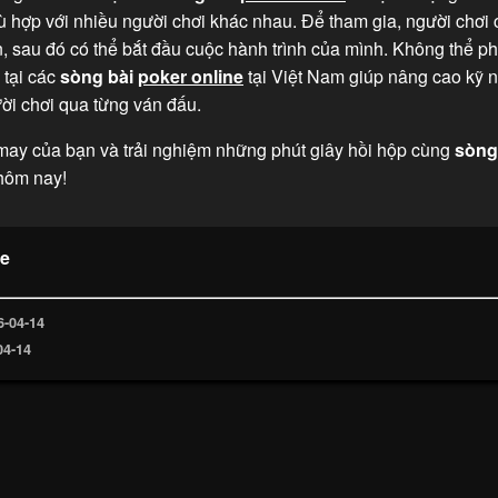
 hợp với nhiều người chơi khác nhau. Để tham gia, người chơi 
n, sau đó có thể bắt đầu cuộc hành trình của mình. Không thể p
tại các
sòng bài
poker online
tại Việt Nam giúp nâng cao kỹ 
ời chơi qua từng ván đấu.
​may của bạn và trải nghiệm những phút giây hồi hộp cùng
sòng
hôm nay!
ne
6-04-14
04-14