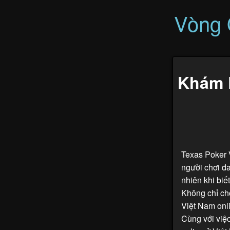
Vòng 
Khám P
Texas Poker V
người chơi đ
nhiên khi bi
Không chỉ ch
Việt Nam onl
Cùng với việ