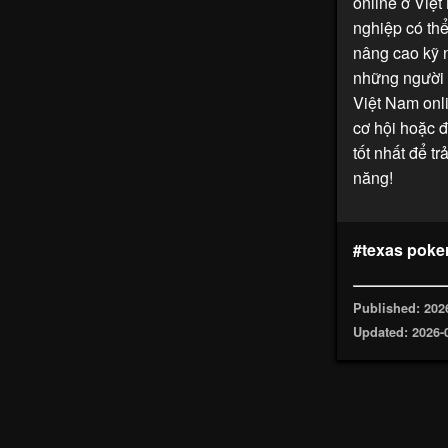
online ở Việ
nghiệp có th
nâng cao kỹ 
những người c
Việt Nam onl
cơ hội hoặc 
tốt nhất để t
năng!
#texas poker
Published: 202
Updated: 2026-