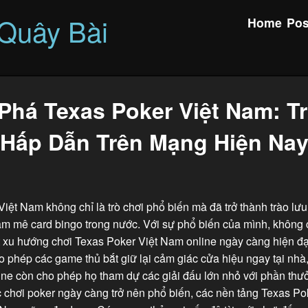
Quây Bài
Home
Pos
há Texas Poker Việt Nam: T
Hấp Dẫn Trên Mạng Hiện Na
iệt Nam không chỉ là trò chơi phổ biến mà đã trở thành trào lư
am mê card bingo trong nước. Với sự phổ biến của mình, không 
ết xu hướng chơi Texas Poker Việt Nam online ngày càng hiện đạ
o phép các game thủ bắt giữ lại cảm giác cửa hiệu ngay tại nhà
ine còn cho phép họ tham dự các giải đấu lớn nhỏ với phần thư
c chơi poker ngày càng trở nên phổ biến, các nền tảng Texas P