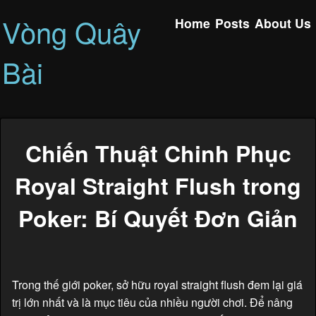
Vòng Quây
Home
Posts
About Us
Bài
Chiến Thuật Chinh Phục
Royal Straight Flush trong
Poker: Bí Quyết Đơn Giản
Trong thế giới poker, sở hữu royal straight flush đem lại giá
trị lớn nhất và là mục tiêu của nhiều người chơi. Để nâng