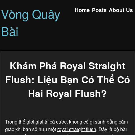
Vòng Quây
Home
Posts
About Us
Bài
Khám Phá Royal Straight
Flush: Liệu Bạn Có Thể Có
Hai Royal Flush?
Trong thế giới giải trí cá cược, không có gì sánh bằng cảm
giác khi bạn sở hữu một
royal straight flush
. Đây là bộ bài