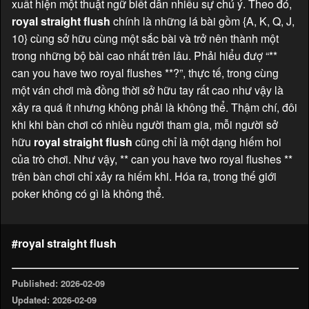
xuất hiện một thuật ngữ biết dẫn nhiều sự chú ý. Theo đó,
royal straight flush
chính là những lá bài gồm {A, K, Q, J,
10} cùng sở hữu cùng một sắc bài và trở nên thành một
trong những bộ bài cao nhất trên lâu. Phải hiểu đượ “**
can you have two royal flushes **?”, thực tế, trong cùng
một ván chơi mà đồng thời sở hữu tay rất cao như vậy là
xảy ra quá ít nhưng không phải là không thể. Thậm chí, đôi
khi khi bàn chơi có nhiều người tham gia, mỗi người sở
hữu
royal straight flush
cũng chỉ là một dạng hiếm hoi
của trò chơi. Như vậy, ** can you have two royal flushes **
trên bàn chơi chỉ xảy ra hiếm khi. Hóa ra, trong thế giới
poker không có gì là không thể.
#royal straight flush
Published: 2026-02-09
Updated: 2026-02-09