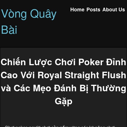
Vòng Quây
Home
Posts
About Us
Bài
Chiến Lược Chơi Poker Đỉnh
Cao Với Royal Straight Flush
và Các Mẹo Đánh Bị Thường
Gặp