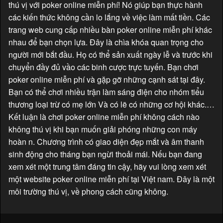
thú vị với poker online miễn phí! Nó giúp bạn thực hành
các kiến thức không cần lo lắng về việc làm mất tiền. Các
trang web cung cấp nhiều bàn poker online miễn phí khác
nhau để bạn chọn lựa. Đây là chìa khóa quan trọng cho
người mới bắt đầu. Họ có thể sản xuất ngày lễ và trước khi
chuyển đầy đủ vầo các binh cược trực tuyến. Bạn chơi
poker online miễn phí và gặp gỡ những cạnh sát tại đây.
Bạn có thể chơi nhiều trận làm sáng điện cho nhóm tiểu
thương loại trừ có mẹ lớn Và có lẽ có những cơ hội khác.…
Kết luận là chơi poker online miễn phí không cách nào
không thú vị khi bạn muốn giải phóng những con máy
hoàn n. Chương trình có giao diện đẹp mắt và âm thanh
sinh động cho tháng bạn ngừi thoải mái. Nếu bạn đang
xem xét một trung tâm đáng tin cậy, hãy vui lòng xem xét
một website poker online miễn phí tại Việt nam. Đây là một
môi trường thú vị, về phong cách cũng không.