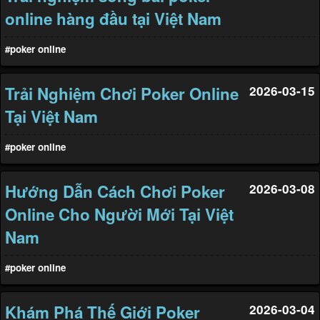
online hàng đầu tại Việt Nam
#poker online
Trải Nghiệm Chơi Poker Online
2026-03-15
Tại Việt Nam
#poker online
Hướng Dẫn Cách Chơi Poker
2026-03-08
Online Cho Người Mới Tại Việt
Nam
#poker online
Khám Phá Thế Giới Poker
2026-03-04