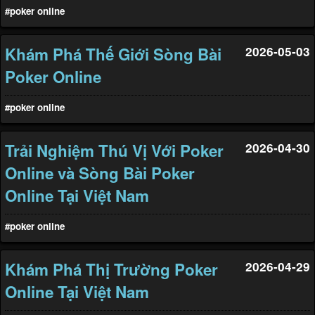
#poker online
Khám Phá Thế Giới Sòng Bài
2026-05-03
Poker Online
#poker online
Trải Nghiệm Thú Vị Với Poker
2026-04-30
Online và Sòng Bài Poker
Online Tại Việt Nam
#poker online
Khám Phá Thị Trường Poker
2026-04-29
Online Tại Việt Nam