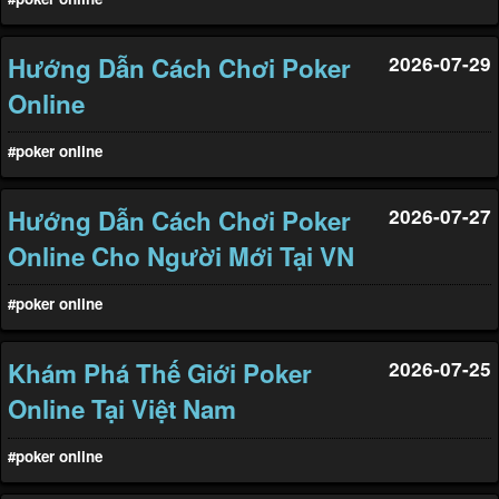
Hướng Dẫn Cách Chơi Poker
2026-07-29
Online
#poker online
Hướng Dẫn Cách Chơi Poker
2026-07-27
Online Cho Người Mới Tại VN
#poker online
Khám Phá Thế Giới Poker
2026-07-25
Online Tại Việt Nam
#poker online