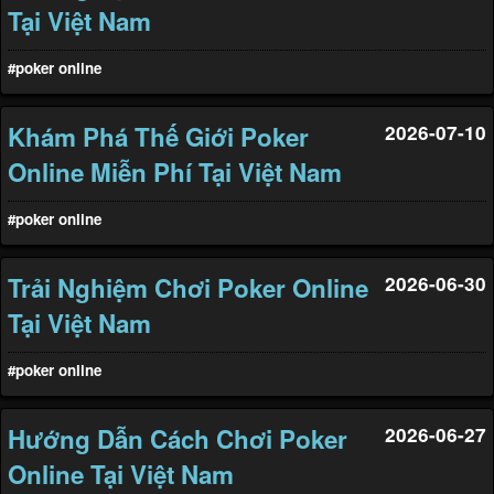
Tại Việt Nam
#poker online
Khám Phá Thế Giới Poker
2026-07-10
Online Miễn Phí Tại Việt Nam
#poker online
Trải Nghiệm Chơi Poker Online
2026-06-30
Tại Việt Nam
#poker online
Hướng Dẫn Cách Chơi Poker
2026-06-27
Online Tại Việt Nam